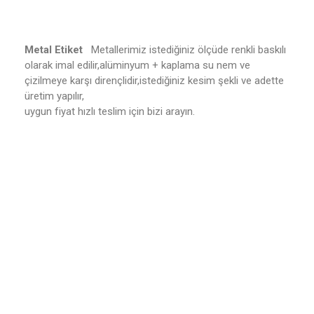
Metal Etiket
Metallerimiz istediğiniz ölçüde renkli baskılı
olarak imal edilir,alüminyum + kaplama su nem ve
çizilmeye karşı dirençlidir,istediğiniz kesim şekli ve adette
üretim yapılır,
uygun fiyat hızlı teslim için bizi arayın.
metal etiket,alüminyum etiket,makina etiketi,şase
etiket,krom etiket,motor etiketi,paslanmaz etiket,asit
indirme,iş güvenlik etiketi,markalama etiketi,makina bilgi
etiketi,kahve makina metal
etiketi,
izmir,toptan,imalat,fiyat,