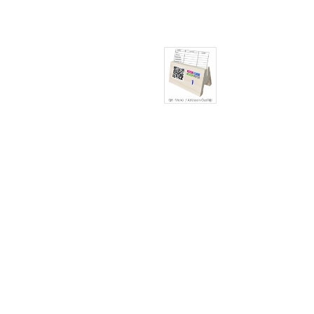
masa numarası,masa numaraları.masa numaratör,masa
numara sı metal,yapışkanlı,
masa numara sı ahşap,masa numara sı
yapışkanlı,standı,cafe,bar,restaurant,düğün salonu,
izmir,imalat,toptan,masa numaratörü yapışkanlı,masa üstü
numara sı,pleksi masa numara sı,
metal masa numaraları,yapışkanlı,prinç masa
numarası,numaratör
Qr menü,qr menülük,qr menü standı,qr karekod
menü,lük,karakod menü,qr karekod masa numarası,