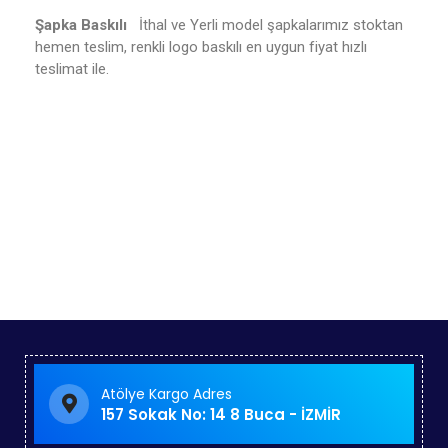
Şapka Baskılı
İthal ve Yerli model şapkalarımız stoktan
hemen teslim, renkli logo baskılı en uygun fiyat hızlı
teslimat ile.
şapka,baskı,baskılı,şapka,promosyon,şapka,izmir,imalat,,fi
yat,toptan
Atölye Kargo Adres
157 Sokak No: 14 8 Buca - İZMİR